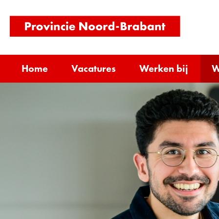
(naar
homepag
Wer
Home
Vacatures
Werken bij
W
bij
Uitk