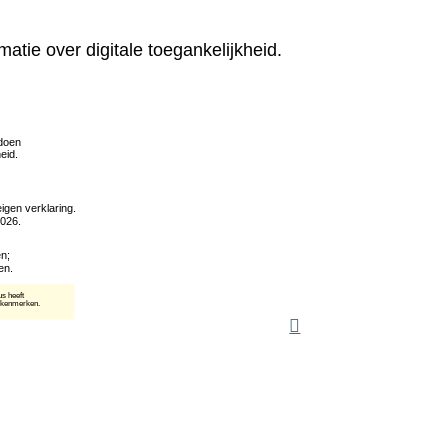
matie over digitale toegankelijkheid.
(verwijst
naar
een
andere
website)