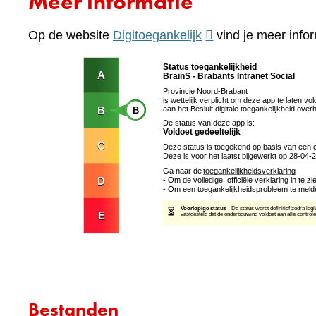
Meer informatie
(verwijst
Op de website
Digitoegankelijk
vind je meer infor
naar
een
andere
website)
Bestanden