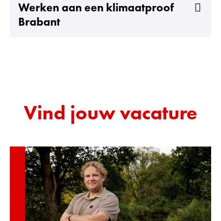
Uitklappen
Werken aan een klimaatproof
Brabant
Vind jouw vacature
C
o
n
t
r