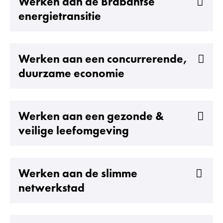
Uitklappen
Werken aan de Brabantse
energietransitie
Uitklappen
Werken aan een concurrerende,
duurzame economie
Uitklappen
Werken aan een gezonde &
veilige leefomgeving
Uitklappen
Werken aan de slimme
netwerkstad