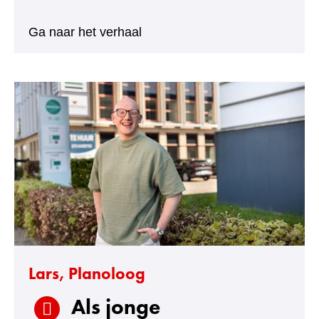
:
Ga naar het verhaal
Bart,
H-
manager
Lars, Planoloog
Als jonge