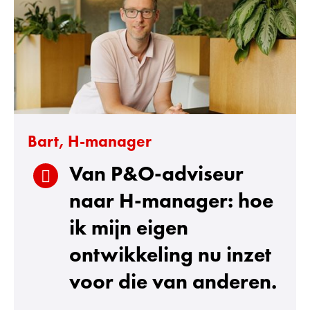
r
m
e
n
a
p
p
Bart, H-manager
l
Van P&O-adviseur
i
c
naar H-manager: hoe
a
ik mijn eigen
t
ontwikkeling nu inzet
i
e
voor die van anderen.
s