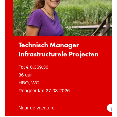
h
n
i
s
c
Technisch Manager
h
M
Infrastructurele Projecten
a
n
Maximum
Tot € 6.369,30
a
salaris
Uren
36 uur
g
per
Werk-
HBO, WO
e
week
en
Sluitingsdatum
Reageer t/m 27-08-2026
r
denkniveau
I
Technisch
Naar de vacature
n
Manager