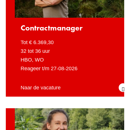
a
c
t
Contractmanager
m
a
Maximum
Tot € 6.369,30
n
salaris
Uren
a
32 tot 36 uur
g
per
Werk-
HBO, WO
e
week
en
Sluitingsdatum
Reageer t/m 27-08-2026
r
denkniveau
Contractmanager
Naar de vacature
T
e
c