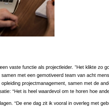
n vaste functie als projectleider. "Het klikte zo go
rk ik samen met een gemotiveerd team van acht men
n opleiding projectmanagement, samen met de ander
isatie: “Het is heel waardevol om te horen hoe and
dagen. “De ene dag zit ik vooral in overleg met g