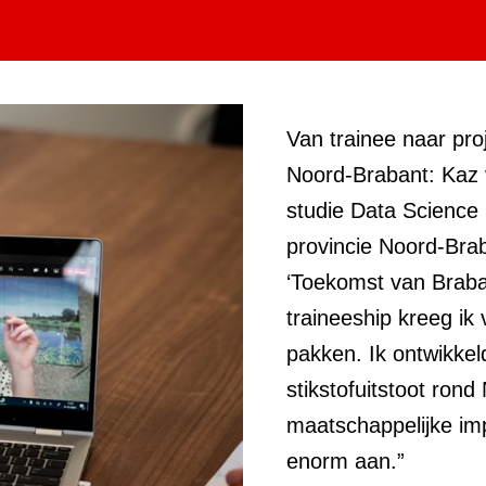
Van trainee naar proj
Noord-Brabant: Kaz v
studie Data Science 
provincie Noord-Brab
‘Toekomst van Braban
traineeship kreeg ik
pakken. Ik ontwikkel
stikstofuitstoot ron
maatschappelijke imp
enorm aan.”