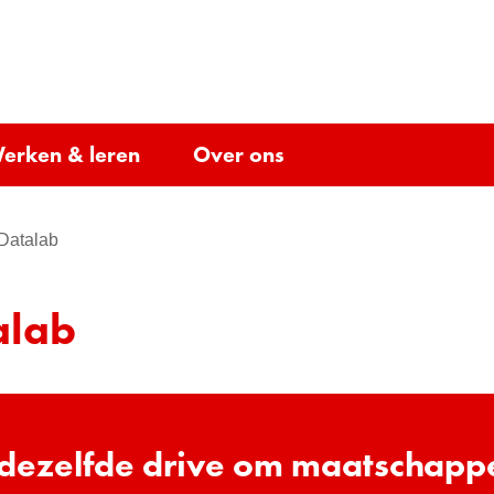
Ga
naar
e)
de
inhoud
ken
Werken
Over
erken & leren
Over ons
lappen
&
Uitklappen
ons
Uitklappen
leren
 Datalab
alab
 dezelfde drive om maatschappe