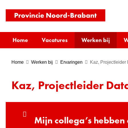
(naar
homepag
Wer
Home
Vacatures
Werken bij
W
bij
Uitk
Home
Werken bij
Ervaringen
Kaz, Projectleider
Kaz, Projectleider Dat
Mijn collega’s hebben